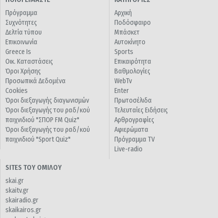
Πρόγραμμα
Αρχική
Συχνότητες
Ποδόσφαιρο
Δελτία τύπου
Μπάσκετ
Επικοινωνία
Αυτοκίνητο
Greece Is
Sports
Οικ. Καταστάσεις
Επικαιρότητα
Όροι Χρήσης
Βαθμολογίες
Προσωπικά Δεδομένα
WebTv
Cookies
Enter
Όροι διεξαγωγής διαγωνισμών
Πρωτοσέλιδα
Όροι διεξαγωγής του ραδ/κού
Τελευταίες Ειδήσεις
παιχνιδιού "ΣΠΟΡ FM Quiz"
Αρθρογραφίες
Όροι διεξαγωγής του ραδ/κού
Αφιερώματα
παιχνιδιού "Sport Quiz"
Πρόγραμμα TV
Live-radio
SITES ΤΟΥ ΟΜΙΛΟΥ
skai.gr
skaitv.gr
skairadio.gr
skaikairos.gr