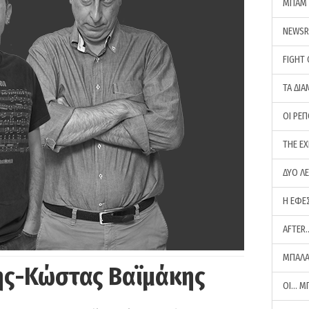
ΜΠΑΜ 
NEWS
FIGHT
ΤΑ ΔΙΑ
ΟΙ ΡΕ
THE E
ΔΥΟ Λ
Η ΕΦΕ
AFTER
ΜΠΑΛΑ
ης-Κώστας Βαϊμάκης
ΟΙ… Μ