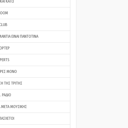
ΚΑΙ ΚΑΤΩ
ROOM
 CLUB
ΜΑΝΤΙΑ ΕΙΝΑΙ ΠΑΝΤΟΤΙΝΑ
ΠΟΡΤΕΡ
XPERTS
ΕΡΕΣ ΜΟΝΟ
ΣΗ ΤΗΣ ΤΡΙΤΗΣ
… ΡΑΔΙΟ
 ΜΕΤΑ ΜΟΥΣΙΚΗΣ
ΠΑΣΧΕΤΟΙ