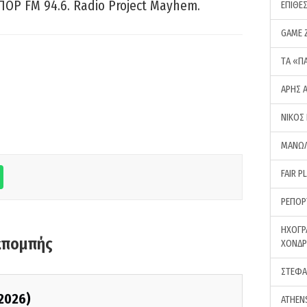
ΠΟΡ FM 94.6. Radio Project Mayhem.
ΕΠΙΘΕ
GAME 
ΤA «Π
ΑΡΗΣ 
ΝΙΚΟΣ
ΜΑΝΩΛ
FAIR P
ΡΕΠΟΡ
ΗΧΟΓΡ
κπομπής
ΧΟΝΔ
ΣΤΕΦΑ
/2026)
ATHEN