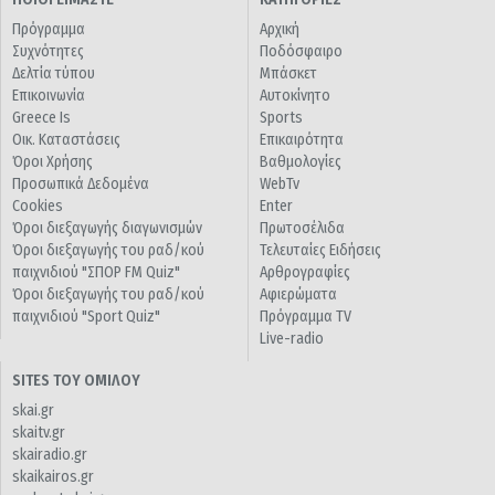
Πρόγραμμα
Αρχική
Συχνότητες
Ποδόσφαιρο
Δελτία τύπου
Μπάσκετ
Επικοινωνία
Αυτοκίνητο
Greece Is
Sports
Οικ. Καταστάσεις
Επικαιρότητα
Όροι Χρήσης
Βαθμολογίες
Προσωπικά Δεδομένα
WebTv
Cookies
Enter
Όροι διεξαγωγής διαγωνισμών
Πρωτοσέλιδα
Όροι διεξαγωγής του ραδ/κού
Τελευταίες Ειδήσεις
παιχνιδιού "ΣΠΟΡ FM Quiz"
Αρθρογραφίες
Όροι διεξαγωγής του ραδ/κού
Αφιερώματα
παιχνιδιού "Sport Quiz"
Πρόγραμμα TV
Live-radio
SITES ΤΟΥ ΟΜΙΛΟΥ
skai.gr
skaitv.gr
skairadio.gr
skaikairos.gr