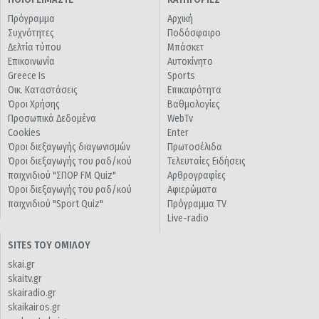
Πρόγραμμα
Αρχική
Συχνότητες
Ποδόσφαιρο
Δελτία τύπου
Μπάσκετ
Επικοινωνία
Αυτοκίνητο
Greece Is
Sports
Οικ. Καταστάσεις
Επικαιρότητα
Όροι Χρήσης
Βαθμολογίες
Προσωπικά Δεδομένα
WebTv
Cookies
Enter
Όροι διεξαγωγής διαγωνισμών
Πρωτοσέλιδα
Όροι διεξαγωγής του ραδ/κού
Τελευταίες Ειδήσεις
παιχνιδιού "ΣΠΟΡ FM Quiz"
Αρθρογραφίες
Όροι διεξαγωγής του ραδ/κού
Αφιερώματα
παιχνιδιού "Sport Quiz"
Πρόγραμμα TV
Live-radio
SITES ΤΟΥ ΟΜΙΛΟΥ
skai.gr
skaitv.gr
skairadio.gr
skaikairos.gr