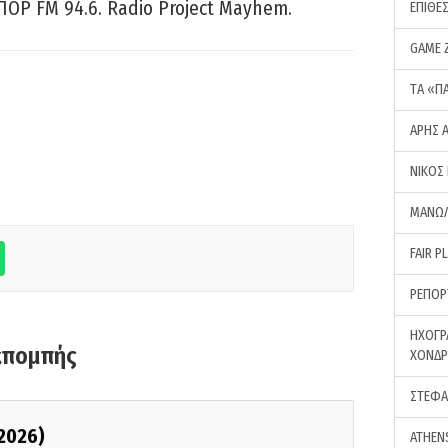
ΠΟΡ FM 94.6. Radio Project Mayhem.
ΕΠΙΘΕ
GAME 
ΤA «Π
ΑΡΗΣ 
ΝΙΚΟΣ
ΜΑΝΩΛ
FAIR P
ΡΕΠΟΡ
ΗΧΟΓΡ
κπομπής
ΧΟΝΔ
ΣΤΕΦΑ
/2026)
ATHEN