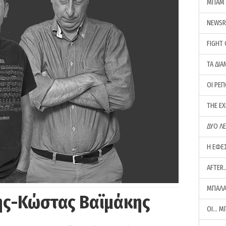
ΜΠΑΜ 
NEWS
FIGHT
ΤΑ ΔΙΑ
ΟΙ ΡΕ
THE E
ΔΥΟ Λ
Η ΕΦΕ
AFTER
ΜΠΑΛΑ
ης-Κώστας Βαϊμάκης
ΟΙ… Μ