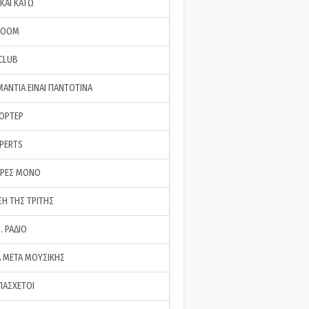
ΚΑΙ ΚΑΤΩ
ROOM
 CLUB
ΜΑΝΤΙΑ ΕΙΝΑΙ ΠΑΝΤΟΤΙΝΑ
ΠΟΡΤΕΡ
XPERTS
ΕΡΕΣ ΜΟΝΟ
ΣΗ ΤΗΣ ΤΡΙΤΗΣ
… ΡΑΔΙΟ
 ΜΕΤΑ ΜΟΥΣΙΚΗΣ
ΠΑΣΧΕΤΟΙ