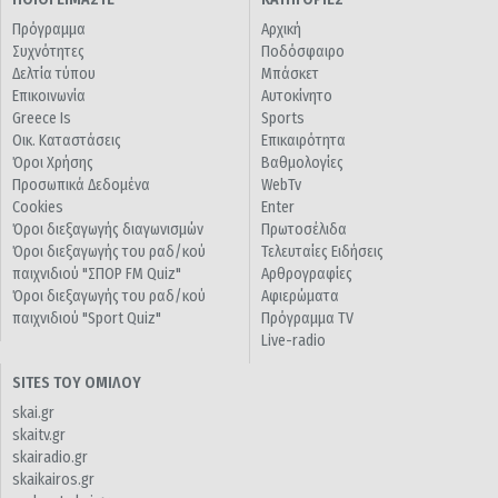
Πρόγραμμα
Αρχική
Συχνότητες
Ποδόσφαιρο
Δελτία τύπου
Μπάσκετ
Επικοινωνία
Αυτοκίνητο
Greece Is
Sports
Οικ. Καταστάσεις
Επικαιρότητα
Όροι Χρήσης
Βαθμολογίες
Προσωπικά Δεδομένα
WebTv
Cookies
Enter
Όροι διεξαγωγής διαγωνισμών
Πρωτοσέλιδα
Όροι διεξαγωγής του ραδ/κού
Τελευταίες Ειδήσεις
παιχνιδιού "ΣΠΟΡ FM Quiz"
Αρθρογραφίες
Όροι διεξαγωγής του ραδ/κού
Αφιερώματα
παιχνιδιού "Sport Quiz"
Πρόγραμμα TV
Live-radio
SITES ΤΟΥ ΟΜΙΛΟΥ
skai.gr
skaitv.gr
skairadio.gr
skaikairos.gr