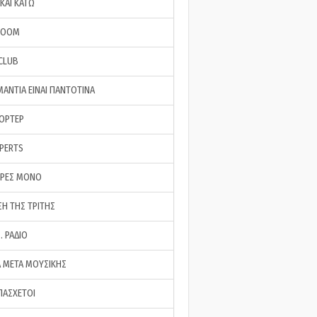
ΚΑΙ ΚΑΤΩ
ROOM
 CLUB
ΜΑΝΤΙΑ ΕΙΝΑΙ ΠΑΝΤΟΤΙΝΑ
ΠΟΡΤΕΡ
XPERTS
ΕΡΕΣ ΜΟΝΟ
ΣΗ ΤΗΣ ΤΡΙΤΗΣ
… ΡΑΔΙΟ
 ΜΕΤΑ ΜΟΥΣΙΚΗΣ
ΠΑΣΧΕΤΟΙ