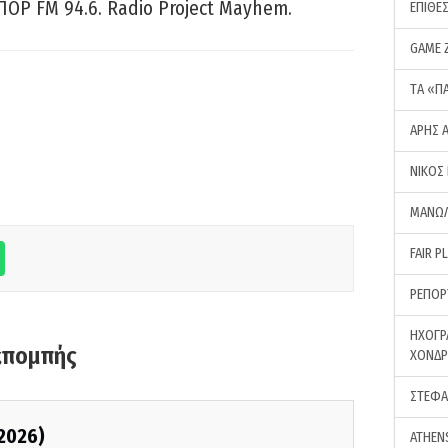
ΠΟΡ FM 94.6. Radio Project Mayhem.
ΕΠΙΘΕ
GAME 
ΤA «Π
ΑΡΗΣ 
ΝΙΚΟΣ
ΜΑΝΩΛ
FAIR P
ΡΕΠΟΡ
ΗΧΟΓΡ
κπομπής
ΧΟΝΔ
ΣΤΕΦΑ
/2026)
ATHEN