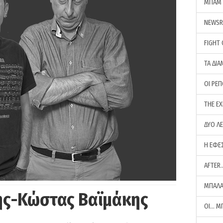
ΜΠΑΜ 
NEWS
FIGHT
ΤΑ ΔΙΑ
ΟΙ ΡΕ
THE E
ΔΥΟ Λ
Η ΕΦΕ
AFTER
ΜΠΑΛΑ
ης-Κώστας Βαϊμάκης
ΟΙ… Μ