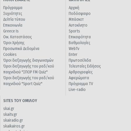
Πρόγραμμα
Αρχική
Συχνότητες
Ποδόσφαιρο
Δελτία τύπου
Μπάσκετ
Επικοινωνία
Αυτοκίνητο
Greece Is
Sports
Οικ. Καταστάσεις
Επικαιρότητα
Όροι Χρήσης
Βαθμολογίες
Προσωπικά Δεδομένα
WebTv
Cookies
Enter
Όροι διεξαγωγής διαγωνισμών
Πρωτοσέλιδα
Όροι διεξαγωγής του ραδ/κού
Τελευταίες Ειδήσεις
παιχνιδιού "ΣΠΟΡ FM Quiz"
Αρθρογραφίες
Όροι διεξαγωγής του ραδ/κού
Αφιερώματα
παιχνιδιού "Sport Quiz"
Πρόγραμμα TV
Live-radio
SITES ΤΟΥ ΟΜΙΛΟΥ
skai.gr
skaitv.gr
skairadio.gr
skaikairos.gr