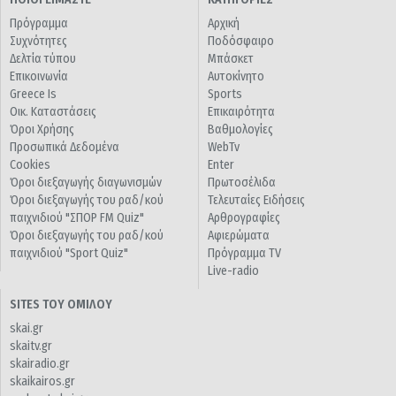
Πρόγραμμα
Αρχική
Συχνότητες
Ποδόσφαιρο
Δελτία τύπου
Μπάσκετ
Επικοινωνία
Αυτοκίνητο
Greece Is
Sports
Οικ. Καταστάσεις
Επικαιρότητα
Όροι Χρήσης
Βαθμολογίες
Προσωπικά Δεδομένα
WebTv
Cookies
Enter
Όροι διεξαγωγής διαγωνισμών
Πρωτοσέλιδα
Όροι διεξαγωγής του ραδ/κού
Τελευταίες Ειδήσεις
παιχνιδιού "ΣΠΟΡ FM Quiz"
Αρθρογραφίες
Όροι διεξαγωγής του ραδ/κού
Αφιερώματα
παιχνιδιού "Sport Quiz"
Πρόγραμμα TV
Live-radio
SITES ΤΟΥ ΟΜΙΛΟΥ
skai.gr
skaitv.gr
skairadio.gr
skaikairos.gr