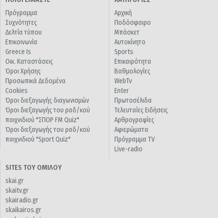
Πρόγραμμα
Αρχική
Συχνότητες
Ποδόσφαιρο
Δελτία τύπου
Μπάσκετ
Επικοινωνία
Αυτοκίνητο
Greece Is
Sports
Οικ. Καταστάσεις
Επικαιρότητα
Όροι Χρήσης
Βαθμολογίες
Προσωπικά Δεδομένα
WebTv
Cookies
Enter
Όροι διεξαγωγής διαγωνισμών
Πρωτοσέλιδα
Όροι διεξαγωγής του ραδ/κού
Τελευταίες Ειδήσεις
παιχνιδιού "ΣΠΟΡ FM Quiz"
Αρθρογραφίες
Όροι διεξαγωγής του ραδ/κού
Αφιερώματα
παιχνιδιού "Sport Quiz"
Πρόγραμμα TV
Live-radio
SITES ΤΟΥ ΟΜΙΛΟΥ
skai.gr
skaitv.gr
skairadio.gr
skaikairos.gr