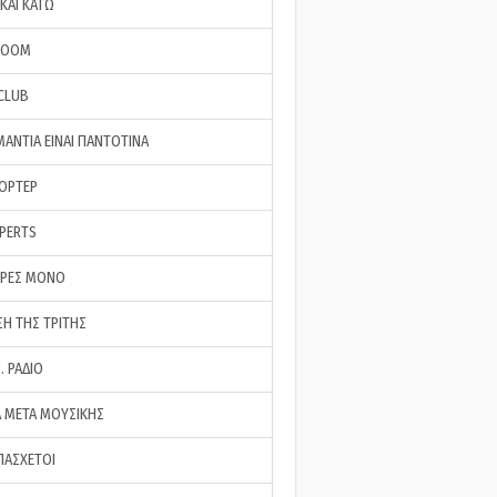
ΚΑΙ ΚΑΤΩ
ROOM
 CLUB
ΜΑΝΤΙΑ ΕΙΝΑΙ ΠΑΝΤΟΤΙΝΑ
ΠΟΡΤΕΡ
XPERTS
ΕΡΕΣ ΜΟΝΟ
ΣΗ ΤΗΣ ΤΡΙΤΗΣ
… ΡΑΔΙΟ
 ΜΕΤΑ ΜΟΥΣΙΚΗΣ
ΠΑΣΧΕΤΟΙ