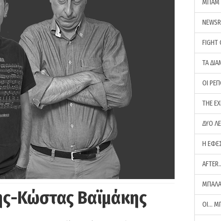
ΜΠΑΜ 
NEWS
FIGHT
ΤΑ ΔΙΑ
ΟΙ ΡΕ
THE E
ΔΥΟ Λ
Η ΕΦΕ
AFTER
ΜΠΑΛΑ
ης-Κώστας Βαϊμάκης
ΟΙ… Μ