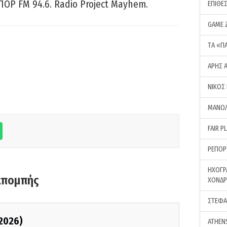
ΠΟΡ FM 94.6. Radio Project Mayhem.
ΕΠΙΘΕ
GAME 
ΤA «Π
ΑΡΗΣ 
ΝΙΚΟΣ
ΜΑΝΩΛ
FAIR P
ΡΕΠΟΡ
ΗΧΟΓΡ
κπομπής
ΧΟΝΔ
ΣΤΕΦΑ
/2026)
ATHEN