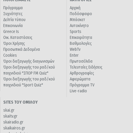
Πρόγραμμα
Αρχική
Συχνότητες
Ποδόσφαιρο
Δελτία τύπου
Μπάσκετ
Επικοινωνία
Αυτοκίνητο
Greece Is
Sports
Οικ. Καταστάσεις
Επικαιρότητα
Όροι Χρήσης
Βαθμολογίες
Προσωπικά Δεδομένα
WebTv
Cookies
Enter
Όροι διεξαγωγής διαγωνισμών
Πρωτοσέλιδα
Όροι διεξαγωγής του ραδ/κού
Τελευταίες Ειδήσεις
παιχνιδιού "ΣΠΟΡ FM Quiz"
Αρθρογραφίες
Όροι διεξαγωγής του ραδ/κού
Αφιερώματα
παιχνιδιού "Sport Quiz"
Πρόγραμμα TV
Live-radio
SITES ΤΟΥ ΟΜΙΛΟΥ
skai.gr
skaitv.gr
skairadio.gr
skaikairos.gr