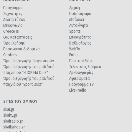
Πρόγραμμα
Αρχική
Συχνότητες
Ποδόσφαιρο
Δελτία τύπου
Μπάσκετ
Επικοινωνία
Αυτοκίνητο
Greece Is
Sports
Οικ. Καταστάσεις
Επικαιρότητα
Όροι Χρήσης
Βαθμολογίες
Προσωπικά Δεδομένα
WebTv
Cookies
Enter
Όροι διεξαγωγής διαγωνισμών
Πρωτοσέλιδα
Όροι διεξαγωγής του ραδ/κού
Τελευταίες Ειδήσεις
παιχνιδιού "ΣΠΟΡ FM Quiz"
Αρθρογραφίες
Όροι διεξαγωγής του ραδ/κού
Αφιερώματα
παιχνιδιού "Sport Quiz"
Πρόγραμμα TV
Live-radio
SITES ΤΟΥ ΟΜΙΛΟΥ
skai.gr
skaitv.gr
skairadio.gr
skaikairos.gr