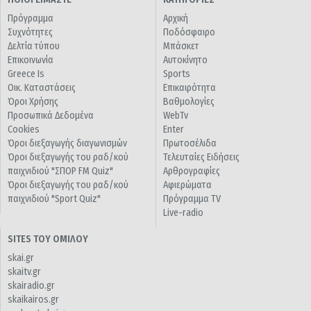
Πρόγραμμα
Αρχική
Συχνότητες
Ποδόσφαιρο
Δελτία τύπου
Μπάσκετ
Επικοινωνία
Αυτοκίνητο
Greece Is
Sports
Οικ. Καταστάσεις
Επικαιρότητα
Όροι Χρήσης
Βαθμολογίες
Προσωπικά Δεδομένα
WebTv
Cookies
Enter
Όροι διεξαγωγής διαγωνισμών
Πρωτοσέλιδα
Όροι διεξαγωγής του ραδ/κού
Τελευταίες Ειδήσεις
παιχνιδιού "ΣΠΟΡ FM Quiz"
Αρθρογραφίες
Όροι διεξαγωγής του ραδ/κού
Αφιερώματα
παιχνιδιού "Sport Quiz"
Πρόγραμμα TV
Live-radio
SITES ΤΟΥ ΟΜΙΛΟΥ
skai.gr
skaitv.gr
skairadio.gr
skaikairos.gr