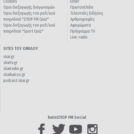
Cookies
Enter
Όροι διεξαγωγής διαγωνισμών
Πρωτοσέλιδα
Όροι διεξαγωγής του ραδ/κού
Τελευταίες Ειδήσεις
παιχνιδιού "ΣΠΟΡ FM Quiz"
Αρθρογραφίες
Όροι διεξαγωγής του ραδ/κού
Αφιερώματα
παιχνιδιού "Sport Quiz"
Πρόγραμμα TV
Live-radio
SITES ΤΟΥ ΟΜΙΛΟΥ
skai.gr
skaitv.gr
skairadio.gr
skaikairos.gr
podcast.skai.gr
bwinΣΠΟΡ FM Social