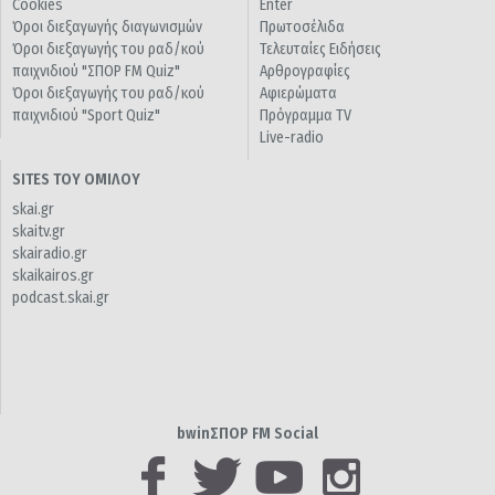
Cookies
Enter
Όροι διεξαγωγής διαγωνισμών
Πρωτοσέλιδα
Όροι διεξαγωγής του ραδ/κού
Τελευταίες Ειδήσεις
παιχνιδιού "ΣΠΟΡ FM Quiz"
Αρθρογραφίες
Όροι διεξαγωγής του ραδ/κού
Αφιερώματα
παιχνιδιού "Sport Quiz"
Πρόγραμμα TV
Live-radio
SITES ΤΟΥ ΟΜΙΛΟΥ
skai.gr
skaitv.gr
skairadio.gr
skaikairos.gr
podcast.skai.gr
bwinΣΠΟΡ FM Social