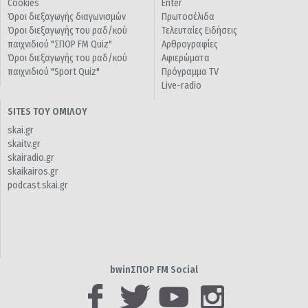
Cookies
Enter
Όροι διεξαγωγής διαγωνισμών
Πρωτοσέλιδα
Όροι διεξαγωγής του ραδ/κού
Τελευταίες Ειδήσεις
παιχνιδιού "ΣΠΟΡ FM Quiz"
Αρθρογραφίες
Όροι διεξαγωγής του ραδ/κού
Αφιερώματα
παιχνιδιού "Sport Quiz"
Πρόγραμμα TV
Live-radio
SITES ΤΟΥ ΟΜΙΛΟΥ
skai.gr
skaitv.gr
skairadio.gr
skaikairos.gr
podcast.skai.gr
bwinΣΠΟΡ FM Social