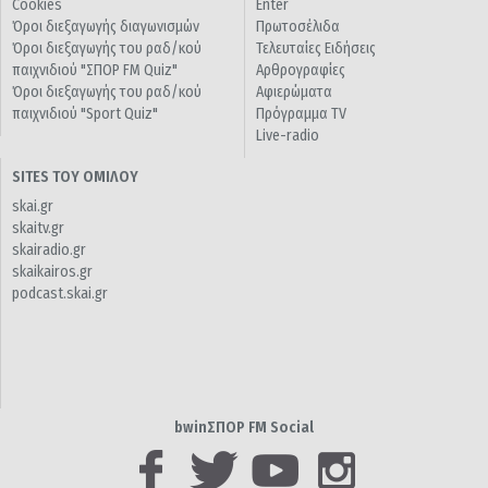
Cookies
Enter
Όροι διεξαγωγής διαγωνισμών
Πρωτοσέλιδα
Όροι διεξαγωγής του ραδ/κού
Τελευταίες Ειδήσεις
παιχνιδιού "ΣΠΟΡ FM Quiz"
Αρθρογραφίες
Όροι διεξαγωγής του ραδ/κού
Αφιερώματα
παιχνιδιού "Sport Quiz"
Πρόγραμμα TV
Live-radio
SITES ΤΟΥ ΟΜΙΛΟΥ
skai.gr
skaitv.gr
skairadio.gr
skaikairos.gr
podcast.skai.gr
bwinΣΠΟΡ FM Social