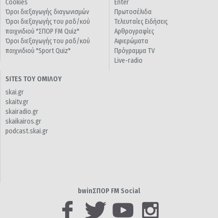
Cookies
Enter
Όροι διεξαγωγής διαγωνισμών
Πρωτοσέλιδα
Όροι διεξαγωγής του ραδ/κού
Τελευταίες Ειδήσεις
παιχνιδιού "ΣΠΟΡ FM Quiz"
Αρθρογραφίες
Όροι διεξαγωγής του ραδ/κού
Αφιερώματα
παιχνιδιού "Sport Quiz"
Πρόγραμμα TV
Live-radio
SITES ΤΟΥ ΟΜΙΛΟΥ
skai.gr
skaitv.gr
skairadio.gr
skaikairos.gr
podcast.skai.gr
bwinΣΠΟΡ FM Social