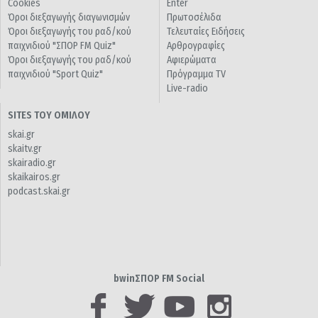
Cookies
Enter
Όροι διεξαγωγής διαγωνισμών
Πρωτοσέλιδα
Όροι διεξαγωγής του ραδ/κού
Τελευταίες Ειδήσεις
παιχνιδιού "ΣΠΟΡ FM Quiz"
Αρθρογραφίες
Όροι διεξαγωγής του ραδ/κού
Αφιερώματα
παιχνιδιού "Sport Quiz"
Πρόγραμμα TV
Live-radio
SITES ΤΟΥ ΟΜΙΛΟΥ
skai.gr
skaitv.gr
skairadio.gr
skaikairos.gr
podcast.skai.gr
bwinΣΠΟΡ FM Social