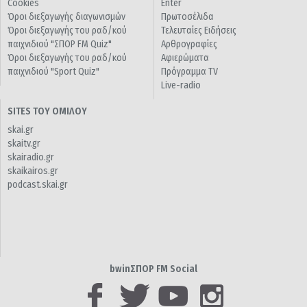
Cookies
Enter
Όροι διεξαγωγής διαγωνισμών
Πρωτοσέλιδα
Όροι διεξαγωγής του ραδ/κού
Τελευταίες Ειδήσεις
παιχνιδιού "ΣΠΟΡ FM Quiz"
Αρθρογραφίες
Όροι διεξαγωγής του ραδ/κού
Αφιερώματα
παιχνιδιού "Sport Quiz"
Πρόγραμμα TV
Live-radio
SITES ΤΟΥ ΟΜΙΛΟΥ
skai.gr
skaitv.gr
skairadio.gr
skaikairos.gr
podcast.skai.gr
bwinΣΠΟΡ FM Social