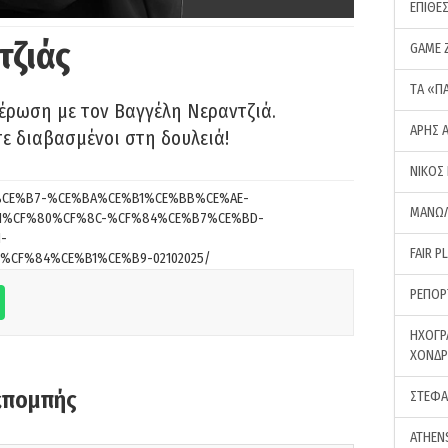
ΕΠΙΘΕ
τζιάς
GAME 
ΤA «Π
έρωση με τον Βαγγέλη Νεραντζιά.
ΑΡΗΣ 
τε διαβασμένοι στη δουλειά!
ΝΙΚΟΣ
6/%CE%B7-%CE%BA%CE%B1%CE%BB%CE%AE-
ΜΑΝΩΛ
1%CF%80%CF%8C-%CF%84%CE%B7%CE%BD-
-
FAIR P
CF%84%CE%B1%CE%B9-02102025/
ΡΕΠΟΡ
ΗΧΟΓΡ
ΧΟΝΔ
κπομπής
ΣΤΕΦΑ
ATHEN