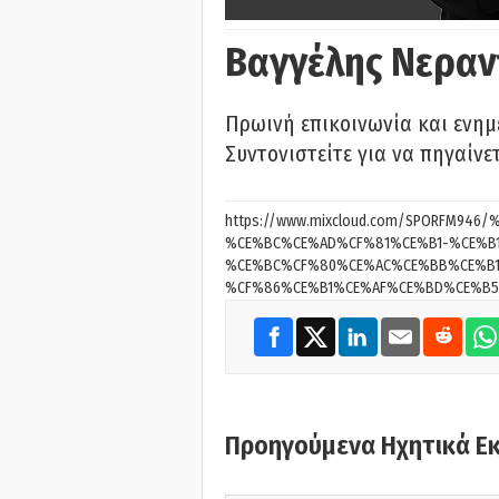
Βαγγέλης Νεραν
Πρωινή επικοινωνία και ενημ
Συντονιστείτε για να πηγαίνε
https://www.mixcloud.com/SPORFM94
%CE%BC%CE%AD%CF%81%CE%B1-%CE%B
%CE%BC%CF%80%CE%AC%CE%BB%CE%B1
%CF%86%CE%B1%CE%AF%CE%BD%CE%B5%
Προηγούμενα Ηχητικά Ε