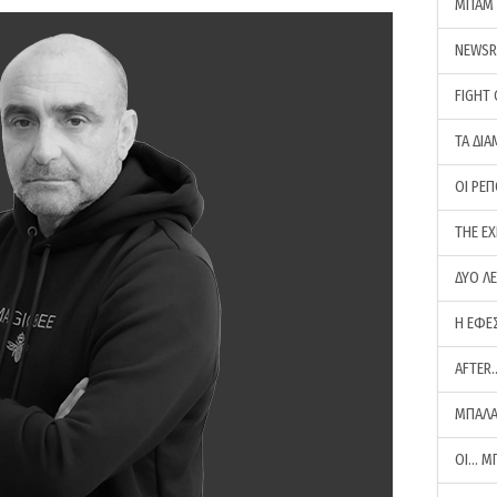
ΜΠΑΜ 
NEWS
FIGHT
ΤΑ ΔΙΑ
ΟΙ ΡΕ
THE E
ΔΥΟ Λ
Η ΕΦΕ
AFTER
ΜΠΑΛΑ
ΟΙ… Μ