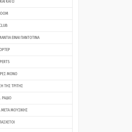
ΚΑΙ ΚΑΤΩ
ROOM
 CLUB
ΜΑΝΤΙΑ ΕΙΝΑΙ ΠΑΝΤΟΤΙΝΑ
ΠΟΡΤΕΡ
XPERTS
ΕΡΕΣ ΜΟΝΟ
ΣΗ ΤΗΣ ΤΡΙΤΗΣ
… ΡΑΔΙΟ
 ΜΕΤΑ ΜΟΥΣΙΚΗΣ
ΠΑΣΧΕΤΟΙ