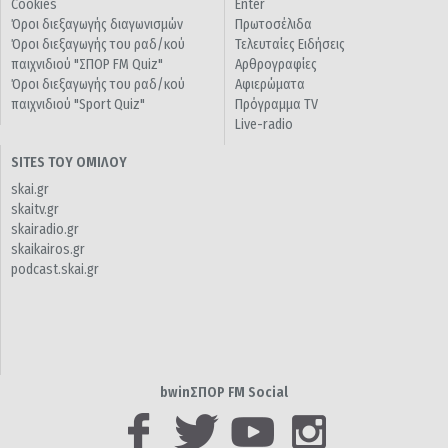
Cookies
Enter
Όροι διεξαγωγής διαγωνισμών
Πρωτοσέλιδα
Όροι διεξαγωγής του ραδ/κού
Τελευταίες Ειδήσεις
παιχνιδιού "ΣΠΟΡ FM Quiz"
Αρθρογραφίες
Όροι διεξαγωγής του ραδ/κού
Αφιερώματα
παιχνιδιού "Sport Quiz"
Πρόγραμμα TV
Live-radio
SITES ΤΟΥ ΟΜΙΛΟΥ
skai.gr
skaitv.gr
skairadio.gr
skaikairos.gr
podcast.skai.gr
bwinΣΠΟΡ FM Social