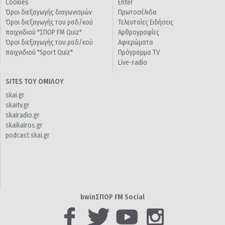
Cookies
Enter
Όροι διεξαγωγής διαγωνισμών
Πρωτοσέλιδα
Όροι διεξαγωγής του ραδ/κού
Τελευταίες Ειδήσεις
παιχνιδιού "ΣΠΟΡ FM Quiz"
Αρθρογραφίες
Όροι διεξαγωγής του ραδ/κού
Αφιερώματα
παιχνιδιού "Sport Quiz"
Πρόγραμμα TV
Live-radio
SITES ΤΟΥ ΟΜΙΛΟΥ
skai.gr
skaitv.gr
skairadio.gr
skaikairos.gr
podcast.skai.gr
bwinΣΠΟΡ FM Social