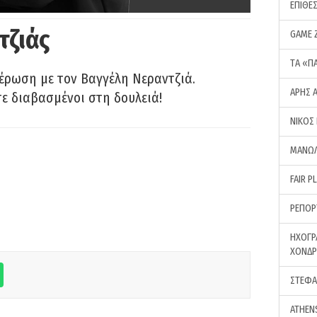
ΕΠΙΘΕ
τζιάς
GAME 
ΤA «Π
έρωση με τον Βαγγέλη Νεραντζιά.
ΑΡΗΣ 
τε διαβασμένοι στη δουλειά!
ΝΙΚΟΣ
ΜΑΝΩΛ
FAIR P
ΡΕΠΟΡ
ΗΧΟΓΡ
ΧΟΝΔ
ΣΤΕΦΑ
ATHEN