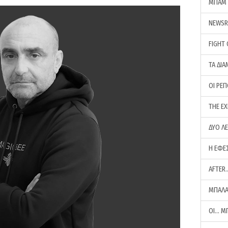
ΜΠΑΜ 
NEWS
FIGHT
ΤΑ ΔΙΑ
ΟΙ ΡΕ
THE E
ΔΥΟ Λ
Η ΕΦΕ
AFTER
ΜΠΑΛΑ
ΟΙ… Μ