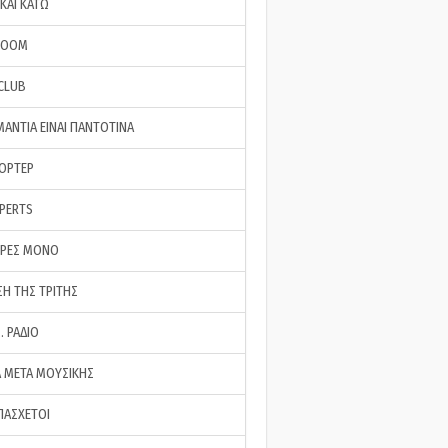
ΚΑΙ ΚΑΤΩ
ROOM
 CLUB
ΜΑΝΤΙΑ ΕΙΝΑΙ ΠΑΝΤΟΤΙΝΑ
ΠΟΡΤΕΡ
XPERTS
ΕΡΕΣ ΜΟΝΟ
ΣΗ ΤΗΣ ΤΡΙΤΗΣ
… ΡΑΔΙΟ
 ΜΕΤΑ ΜΟΥΣΙΚΗΣ
ΠΑΣΧΕΤΟΙ