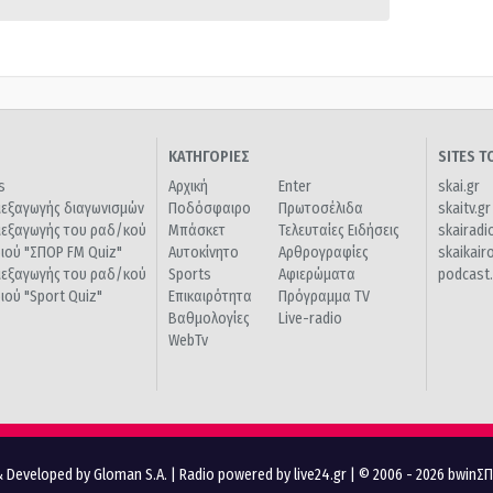
ΚΑΤΗΓΟΡΙΕΣ
SITES 
s
Αρχική
Enter
skai.gr
ιεξαγωγής διαγωνισμών
Ποδόσφαιρο
Πρωτοσέλιδα
skaitv.gr
ιεξαγωγής του ραδ/κού
Μπάσκετ
Τελευταίες Ειδήσεις
skairadi
διού "ΣΠΟΡ FM Quiz"
Αυτοκίνητο
Αρθρογραφίες
skaikair
ιεξαγωγής του ραδ/κού
Sports
Αφιερώματα
podcast.
διού "Sport Quiz"
Επικαιρότητα
Πρόγραμμα TV
Βαθμολογίες
Live-radio
WebTv
 Developed by Gloman S.A.
|
Radio powered by live24.gr
| © 2006 - 2026 bwinΣ