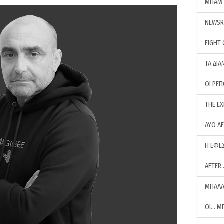
ΜΠΑΜ 
NEWS
FIGHT
ΤΑ ΔΙΑ
ΟΙ ΡΕ
THE E
ΔΥΟ Λ
Η ΕΦΕ
AFTER
ΜΠΑΛΑ
ΟΙ… Μ