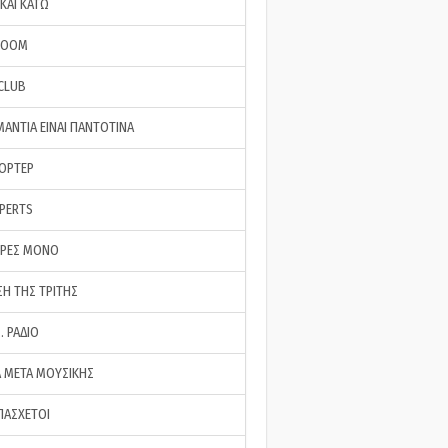
ΚΑΙ ΚΑΤΩ
ROOM
 CLUB
ΜΑΝΤΙΑ ΕΙΝΑΙ ΠΑΝΤΟΤΙΝΑ
ΠΟΡΤΕΡ
XPERTS
ΕΡΕΣ ΜΟΝΟ
ΣΗ ΤΗΣ ΤΡΙΤΗΣ
… ΡΑΔΙΟ
 ΜΕΤΑ ΜΟΥΣΙΚΗΣ
ΠΑΣΧΕΤΟΙ