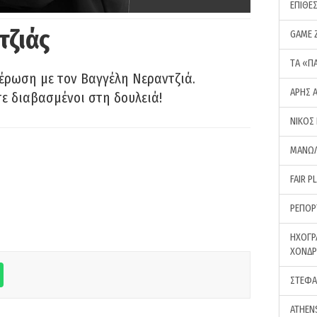
ΕΠΙΘΕ
τζιάς
GAME 
ΤA «Π
έρωση με τον Βαγγέλη Νεραντζιά.
ΑΡΗΣ 
τε διαβασμένοι στη δουλειά!
ΝΙΚΟΣ
ΜΑΝΩΛ
FAIR P
ΡΕΠΟΡ
ΗΧΟΓΡ
ΧΟΝΔ
ΣΤΕΦΑ
ATHEN