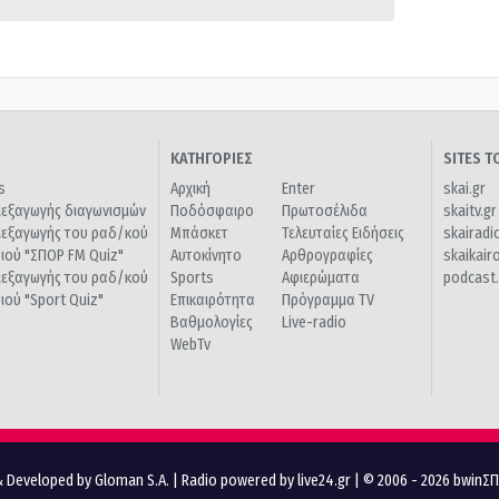
ΚΑΤΗΓΟΡΙΕΣ
SITES 
s
Αρχική
Enter
skai.gr
ιεξαγωγής διαγωνισμών
Ποδόσφαιρο
Πρωτοσέλιδα
skaitv.gr
ιεξαγωγής του ραδ/κού
Μπάσκετ
Τελευταίες Ειδήσεις
skairadi
διού "ΣΠΟΡ FM Quiz"
Αυτοκίνητο
Αρθρογραφίες
skaikair
ιεξαγωγής του ραδ/κού
Sports
Αφιερώματα
podcast.
διού "Sport Quiz"
Επικαιρότητα
Πρόγραμμα TV
Βαθμολογίες
Live-radio
WebTv
 Developed by Gloman S.A.
|
Radio powered by live24.gr
| © 2006 - 2026 bwinΣ