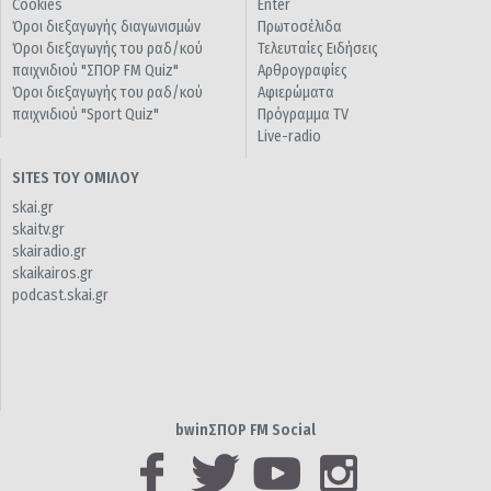
Cookies
Enter
Όροι διεξαγωγής διαγωνισμών
Πρωτοσέλιδα
Όροι διεξαγωγής του ραδ/κού
Τελευταίες Ειδήσεις
παιχνιδιού "ΣΠΟΡ FM Quiz"
Αρθρογραφίες
Όροι διεξαγωγής του ραδ/κού
Αφιερώματα
παιχνιδιού "Sport Quiz"
Πρόγραμμα TV
Live-radio
SITES ΤΟΥ ΟΜΙΛΟΥ
skai.gr
skaitv.gr
skairadio.gr
skaikairos.gr
podcast.skai.gr
bwinΣΠΟΡ FM Social