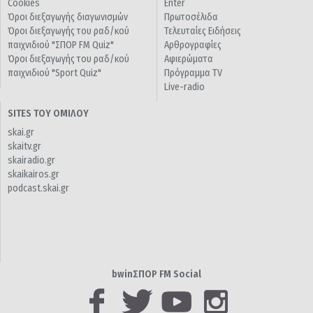
Cookies
Enter
Όροι διεξαγωγής διαγωνισμών
Πρωτοσέλιδα
Όροι διεξαγωγής του ραδ/κού
Τελευταίες Ειδήσεις
παιχνιδιού "ΣΠΟΡ FM Quiz"
Αρθρογραφίες
Όροι διεξαγωγής του ραδ/κού
Αφιερώματα
παιχνιδιού "Sport Quiz"
Πρόγραμμα TV
Live-radio
SITES ΤΟΥ ΟΜΙΛΟΥ
skai.gr
skaitv.gr
skairadio.gr
skaikairos.gr
podcast.skai.gr
bwinΣΠΟΡ FM Social