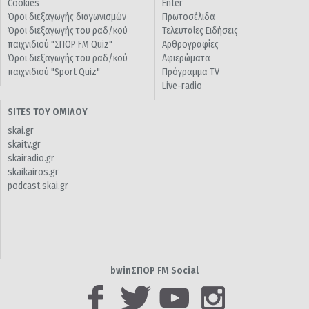
Cookies
Enter
Όροι διεξαγωγής διαγωνισμών
Πρωτοσέλιδα
Όροι διεξαγωγής του ραδ/κού
Τελευταίες Ειδήσεις
παιχνιδιού "ΣΠΟΡ FM Quiz"
Αρθρογραφίες
Όροι διεξαγωγής του ραδ/κού
Αφιερώματα
παιχνιδιού "Sport Quiz"
Πρόγραμμα TV
Live-radio
SITES ΤΟΥ ΟΜΙΛΟΥ
skai.gr
skaitv.gr
skairadio.gr
skaikairos.gr
podcast.skai.gr
bwinΣΠΟΡ FM Social