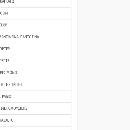
ΚΑΙ ΚΑΤΩ
ROOM
 CLUB
ΜΑΝΤΙΑ ΕΙΝΑΙ ΠΑΝΤΟΤΙΝΑ
ΠΟΡΤΕΡ
XPERTS
ΕΡΕΣ ΜΟΝΟ
ΣΗ ΤΗΣ ΤΡΙΤΗΣ
… ΡΑΔΙΟ
 ΜΕΤΑ ΜΟΥΣΙΚΗΣ
ΠΑΣΧΕΤΟΙ