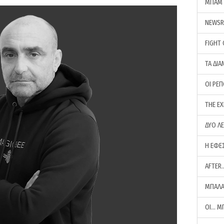
ΜΠΑΜ 
NEWS
FIGHT
ΤΑ ΔΙΑ
ΟΙ ΡΕ
THE E
ΔΥΟ Λ
Η ΕΦΕ
AFTER
ΜΠΑΛΑ
ΟΙ… Μ