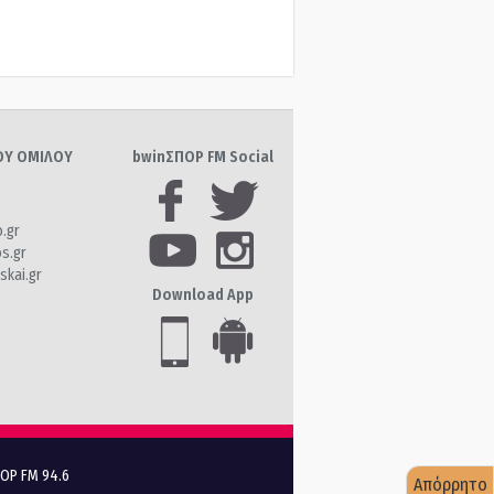
ΤΟΥ ΟΜΙΛΟΥ
bwinΣΠΟΡ FM Social
o.gr
os.gr
skai.gr
Download App
ΠΟΡ FM 94.6
Απόρρητο