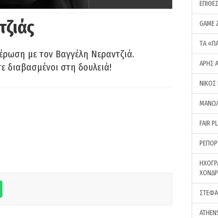
ΕΠΙΘΕ
τζιάς
GAME 
ΤA «Π
έρωση με τον Βαγγέλη Νεραντζιά.
ΑΡΗΣ 
τε διαβασμένοι στη δουλειά!
ΝΙΚΟΣ
ΜΑΝΩΛ
FAIR P
ΡΕΠΟΡ
ΗΧΟΓΡ
ΧΟΝΔ
ΣΤΕΦΑ
ATHEN