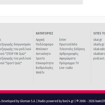
ΚΑΤΗΓΟΡΙΕΣ
SITES 
s
Αρχική
Enter
skai.gr
ιεξαγωγής διαγωνισμών
Ποδόσφαιρο
Πρωτοσέλιδα
skaitv.gr
ιεξαγωγής του ραδ/κού
Μπάσκετ
Τελευταίες Ειδήσεις
skairadi
διού "ΣΠΟΡ FM Quiz"
Αυτοκίνητο
Αρθρογραφίες
skaikair
ιεξαγωγής του ραδ/κού
Sports
Αφιερώματα
podcast.
διού "Sport Quiz"
Επικαιρότητα
Πρόγραμμα TV
Βαθμολογίες
Live-radio
WebTv
 Developed by Gloman S.A.
|
Radio powered by live24.gr
| © 2006 - 2026 bwinΣ