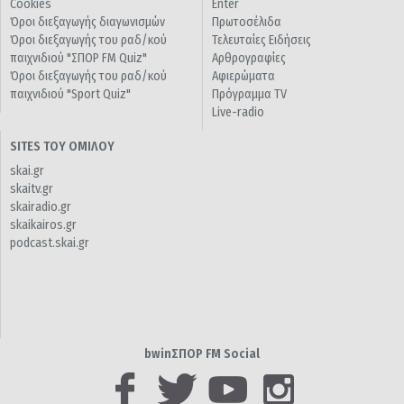
Cookies
Enter
Όροι διεξαγωγής διαγωνισμών
Πρωτοσέλιδα
Όροι διεξαγωγής του ραδ/κού
Τελευταίες Ειδήσεις
παιχνιδιού "ΣΠΟΡ FM Quiz"
Αρθρογραφίες
Όροι διεξαγωγής του ραδ/κού
Αφιερώματα
παιχνιδιού "Sport Quiz"
Πρόγραμμα TV
Live-radio
SITES ΤΟΥ ΟΜΙΛΟΥ
skai.gr
skaitv.gr
skairadio.gr
skaikairos.gr
podcast.skai.gr
bwinΣΠΟΡ FM Social