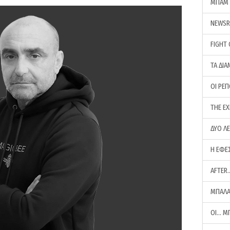
ΜΠΑΜ 
NEWS
FIGHT
ΤΑ ΔΙΑ
ΟΙ ΡΕ
THE E
ΔΥΟ Λ
Η ΕΦΕ
AFTER
ΜΠΑΛΑ
ΟΙ… Μ