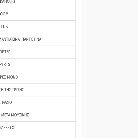
ΚΑΙ ΚΑΤΩ
ROOM
 CLUB
ΜΑΝΤΙΑ ΕΙΝΑΙ ΠΑΝΤΟΤΙΝΑ
ΠΟΡΤΕΡ
XPERTS
ΕΡΕΣ ΜΟΝΟ
ΣΗ ΤΗΣ ΤΡΙΤΗΣ
… ΡΑΔΙΟ
 ΜΕΤΑ ΜΟΥΣΙΚΗΣ
ΠΑΣΧΕΤΟΙ