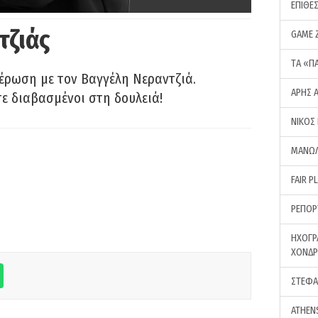
ΕΠΙΘΕ
τζιάς
GAME 
ΤA «Π
έρωση με τον Βαγγέλη Νεραντζιά.
ΑΡΗΣ 
τε διαβασμένοι στη δουλειά!
ΝΙΚΟΣ
ΜΑΝΩΛ
FAIR P
ΡΕΠΟΡ
ΗΧΟΓΡ
ΧΟΝΔ
ΣΤΕΦΑ
ATHEN