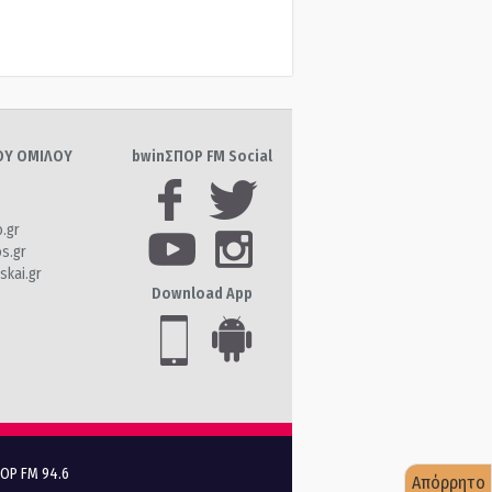
ΤΟΥ ΟΜΙΛΟΥ
bwinΣΠΟΡ FM Social
o.gr
os.gr
skai.gr
Download App
ΠΟΡ FM 94.6
Απόρρητο