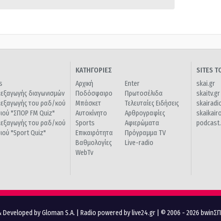
ΚΑΤΗΓΟΡΙΕΣ
SITES 
s
Αρχική
Enter
skai.gr
ιεξαγωγής διαγωνισμών
Ποδόσφαιρο
Πρωτοσέλιδα
skaitv.gr
ιεξαγωγής του ραδ/κού
Μπάσκετ
Τελευταίες Ειδήσεις
skairadi
διού "ΣΠΟΡ FM Quiz"
Αυτοκίνητο
Αρθρογραφίες
skaikair
ιεξαγωγής του ραδ/κού
Sports
Αφιερώματα
podcast.
διού "Sport Quiz"
Επικαιρότητα
Πρόγραμμα TV
Βαθμολογίες
Live-radio
WebTv
 Developed by Gloman S.A.
|
Radio powered by live24.gr
| © 2006 - 2026 bwinΣ