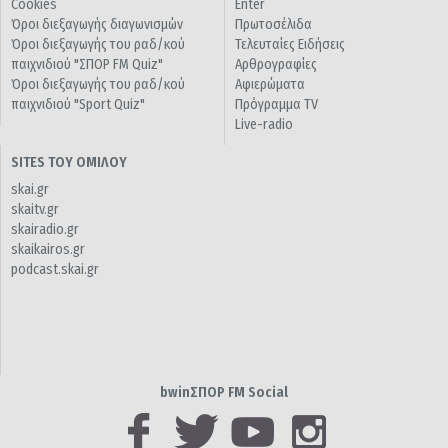
Cookies
Enter
Όροι διεξαγωγής διαγωνισμών
Πρωτοσέλιδα
Όροι διεξαγωγής του ραδ/κού
Τελευταίες Ειδήσεις
παιχνιδιού "ΣΠΟΡ FM Quiz"
Αρθρογραφίες
Όροι διεξαγωγής του ραδ/κού
Αφιερώματα
παιχνιδιού "Sport Quiz"
Πρόγραμμα TV
Live-radio
SITES ΤΟΥ ΟΜΙΛΟΥ
skai.gr
skaitv.gr
skairadio.gr
skaikairos.gr
podcast.skai.gr
bwinΣΠΟΡ FM Social