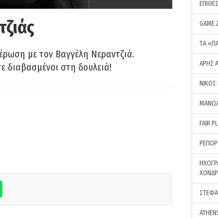
ΕΠΙΘΕ
τζιάς
GAME 
ΤA «Π
έρωση με τον Βαγγέλη Νεραντζιά.
ΑΡΗΣ 
τε διαβασμένοι στη δουλειά!
ΝΙΚΟΣ
ΜΑΝΩΛ
FAIR P
ΡΕΠΟΡ
ΗΧΟΓΡ
ΧΟΝΔ
ΣΤΕΦΑ
ATHEN