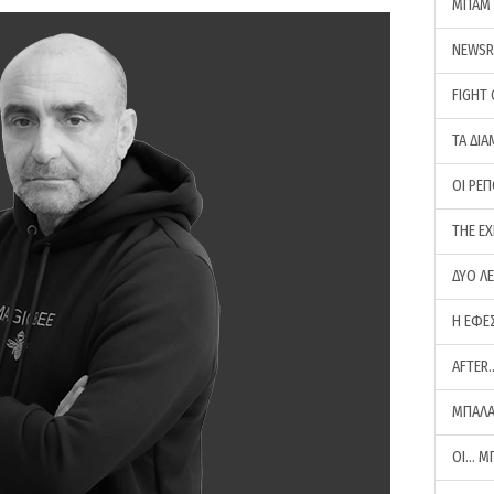
ΜΠΑΜ 
NEWS
FIGHT
ΤΑ ΔΙΑ
ΟΙ ΡΕ
THE E
ΔΥΟ Λ
Η ΕΦΕ
AFTER
ΜΠΑΛΑ
ΟΙ… Μ