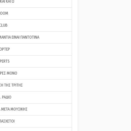
ΚΑΙ ΚΑΤΩ
ROOM
 CLUB
ΜΑΝΤΙΑ ΕΙΝΑΙ ΠΑΝΤΟΤΙΝΑ
ΠΟΡΤΕΡ
XPERTS
ΕΡΕΣ ΜΟΝΟ
ΣΗ ΤΗΣ ΤΡΙΤΗΣ
… ΡΑΔΙΟ
 ΜΕΤΑ ΜΟΥΣΙΚΗΣ
ΠΑΣΧΕΤΟΙ