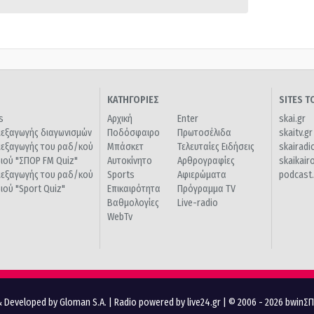
ΚΑΤΗΓΟΡΙΕΣ
SITES 
s
Αρχική
Enter
skai.gr
ιεξαγωγής διαγωνισμών
Ποδόσφαιρο
Πρωτοσέλιδα
skaitv.gr
ιεξαγωγής του ραδ/κού
Μπάσκετ
Τελευταίες Ειδήσεις
skairadi
διού "ΣΠΟΡ FM Quiz"
Αυτοκίνητο
Αρθρογραφίες
skaikair
ιεξαγωγής του ραδ/κού
Sports
Αφιερώματα
podcast.
διού "Sport Quiz"
Επικαιρότητα
Πρόγραμμα TV
Βαθμολογίες
Live-radio
WebTv
 Developed by Gloman S.A.
|
Radio powered by live24.gr
| © 2006 - 2026 bwinΣ