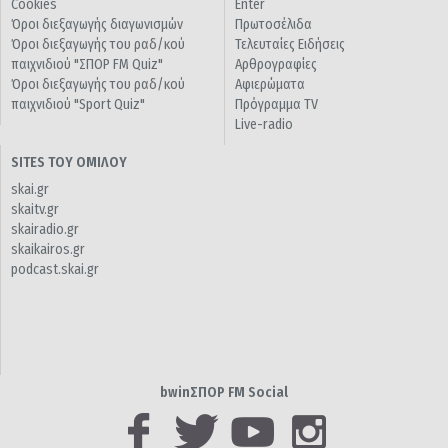
Cookies
Enter
Όροι διεξαγωγής διαγωνισμών
Πρωτοσέλιδα
Όροι διεξαγωγής του ραδ/κού
Τελευταίες Ειδήσεις
παιχνιδιού "ΣΠΟΡ FM Quiz"
Αρθρογραφίες
Όροι διεξαγωγής του ραδ/κού
Αφιερώματα
παιχνιδιού "Sport Quiz"
Πρόγραμμα TV
Live-radio
SITES ΤΟΥ ΟΜΙΛΟΥ
skai.gr
skaitv.gr
skairadio.gr
skaikairos.gr
podcast.skai.gr
bwinΣΠΟΡ FM Social