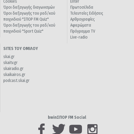
Cookies
Enter
Όροι διεξαγωγής διαγωνισμών
Πρωτοσέλιδα
Όροι διεξαγωγής του ραδ/κού
Τελευταίες Ειδήσεις
παιχνιδιού "ΣΠΟΡ FM Quiz"
Αρθρογραφίες
Όροι διεξαγωγής του ραδ/κού
Αφιερώματα
παιχνιδιού "Sport Quiz"
Πρόγραμμα TV
Live-radio
SITES ΤΟΥ ΟΜΙΛΟΥ
skai.gr
skaitv.gr
skairadio.gr
skaikairos.gr
podcast.skai.gr
bwinΣΠΟΡ FM Social