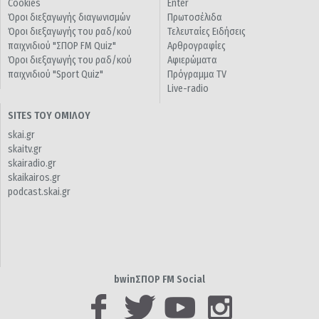
Cookies
Enter
Όροι διεξαγωγής διαγωνισμών
Πρωτοσέλιδα
Όροι διεξαγωγής του ραδ/κού
Τελευταίες Ειδήσεις
παιχνιδιού "ΣΠΟΡ FM Quiz"
Αρθρογραφίες
Όροι διεξαγωγής του ραδ/κού
Αφιερώματα
παιχνιδιού "Sport Quiz"
Πρόγραμμα TV
Live-radio
SITES ΤΟΥ ΟΜΙΛΟΥ
skai.gr
skaitv.gr
skairadio.gr
skaikairos.gr
podcast.skai.gr
bwinΣΠΟΡ FM Social