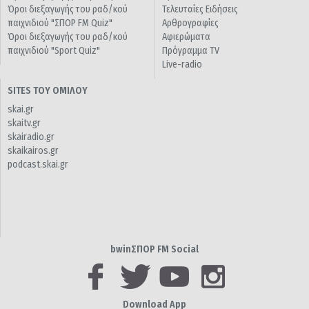
Όροι διεξαγωγής του ραδ/κού
Τελευταίες Ειδήσεις
παιχνιδιού "ΣΠΟΡ FM Quiz"
Αρθρογραφίες
Όροι διεξαγωγής του ραδ/κού
Αφιερώματα
παιχνιδιού "Sport Quiz"
Πρόγραμμα TV
Live-radio
SITES ΤΟΥ ΟΜΙΛΟΥ
skai.gr
skaitv.gr
skairadio.gr
skaikairos.gr
podcast.skai.gr
bwinΣΠΟΡ FM Social
Download App