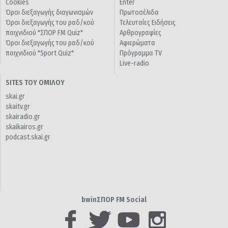
Cookies
Enter
Όροι διεξαγωγής διαγωνισμών
Πρωτοσέλιδα
Όροι διεξαγωγής του ραδ/κού
Τελευταίες Ειδήσεις
παιχνιδιού "ΣΠΟΡ FM Quiz"
Αρθρογραφίες
Όροι διεξαγωγής του ραδ/κού
Αφιερώματα
παιχνιδιού "Sport Quiz"
Πρόγραμμα TV
Live-radio
SITES ΤΟΥ ΟΜΙΛΟΥ
skai.gr
skaitv.gr
skairadio.gr
skaikairos.gr
podcast.skai.gr
bwinΣΠΟΡ FM Social