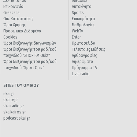
Δελτία τύπου
Μπάσκετ
Επικοινωνία
Αυτοκίνητο
Greece Is
Sports
Οικ. Καταστάσεις
Επικαιρότητα
Όροι Χρήσης
Βαθμολογίες
Προσωπικά Δεδομένα
WebTv
Cookies
Enter
Όροι διεξαγωγής διαγωνισμών
Πρωτοσέλιδα
Όροι διεξαγωγής του ραδ/κού
Τελευταίες Ειδήσεις
παιχνιδιού "ΣΠΟΡ FM Quiz"
Αρθρογραφίες
Όροι διεξαγωγής του ραδ/κού
Αφιερώματα
παιχνιδιού "Sport Quiz"
Πρόγραμμα TV
Live-radio
SITES ΤΟΥ ΟΜΙΛΟΥ
skai.gr
skaitv.gr
skairadio.gr
skaikairos.gr
podcast.skai.gr