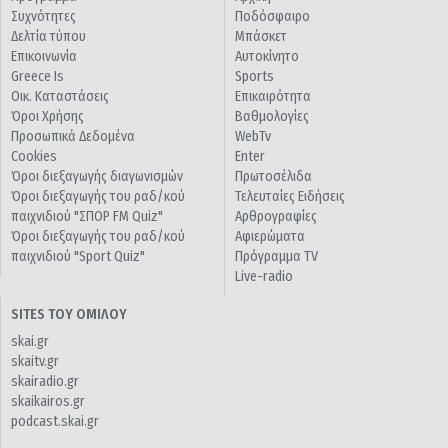
Συχνότητες
Ποδόσφαιρο
Δελτία τύπου
Μπάσκετ
Επικοινωνία
Αυτοκίνητο
Greece Is
Sports
Οικ. Καταστάσεις
Επικαιρότητα
Όροι Χρήσης
Βαθμολογίες
Προσωπικά Δεδομένα
WebTv
Cookies
Enter
Όροι διεξαγωγής διαγωνισμών
Πρωτοσέλιδα
Όροι διεξαγωγής του ραδ/κού
Τελευταίες Ειδήσεις
παιχνιδιού "ΣΠΟΡ FM Quiz"
Αρθρογραφίες
Όροι διεξαγωγής του ραδ/κού
Αφιερώματα
παιχνιδιού "Sport Quiz"
Πρόγραμμα TV
Live-radio
SITES ΤΟΥ ΟΜΙΛΟΥ
skai.gr
skaitv.gr
skairadio.gr
skaikairos.gr
podcast.skai.gr