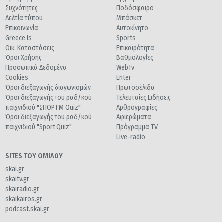
Συχνότητες
Ποδόσφαιρο
Δελτία τύπου
Μπάσκετ
Επικοινωνία
Αυτοκίνητο
Greece Is
Sports
Οικ. Καταστάσεις
Επικαιρότητα
Όροι Χρήσης
Βαθμολογίες
Προσωπικά Δεδομένα
WebTv
Cookies
Enter
Όροι διεξαγωγής διαγωνισμών
Πρωτοσέλιδα
Όροι διεξαγωγής του ραδ/κού
Τελευταίες Ειδήσεις
παιχνιδιού "ΣΠΟΡ FM Quiz"
Αρθρογραφίες
Όροι διεξαγωγής του ραδ/κού
Αφιερώματα
παιχνιδιού "Sport Quiz"
Πρόγραμμα TV
Live-radio
SITES ΤΟΥ ΟΜΙΛΟΥ
skai.gr
skaitv.gr
skairadio.gr
skaikairos.gr
podcast.skai.gr