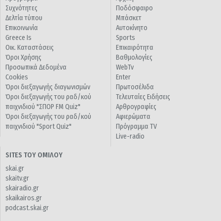
Συχνότητες
Ποδόσφαιρο
Δελτία τύπου
Μπάσκετ
Επικοινωνία
Αυτοκίνητο
Greece Is
Sports
Οικ. Καταστάσεις
Επικαιρότητα
Όροι Χρήσης
Βαθμολογίες
Προσωπικά Δεδομένα
WebTv
Cookies
Enter
Όροι διεξαγωγής διαγωνισμών
Πρωτοσέλιδα
Όροι διεξαγωγής του ραδ/κού
Τελευταίες Ειδήσεις
παιχνιδιού "ΣΠΟΡ FM Quiz"
Αρθρογραφίες
Όροι διεξαγωγής του ραδ/κού
Αφιερώματα
παιχνιδιού "Sport Quiz"
Πρόγραμμα TV
Live-radio
SITES ΤΟΥ ΟΜΙΛΟΥ
skai.gr
skaitv.gr
skairadio.gr
skaikairos.gr
podcast.skai.gr