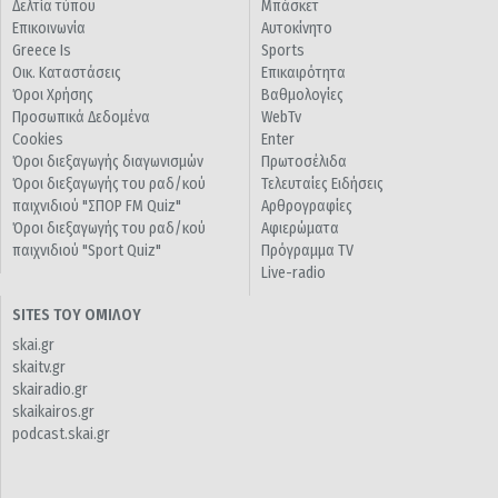
Δελτία τύπου
Μπάσκετ
Επικοινωνία
Αυτοκίνητο
Greece Is
Sports
Οικ. Καταστάσεις
Επικαιρότητα
Όροι Χρήσης
Βαθμολογίες
Προσωπικά Δεδομένα
WebTv
Cookies
Enter
Όροι διεξαγωγής διαγωνισμών
Πρωτοσέλιδα
Όροι διεξαγωγής του ραδ/κού
Τελευταίες Ειδήσεις
παιχνιδιού "ΣΠΟΡ FM Quiz"
Αρθρογραφίες
Όροι διεξαγωγής του ραδ/κού
Αφιερώματα
παιχνιδιού "Sport Quiz"
Πρόγραμμα TV
Live-radio
SITES ΤΟΥ ΟΜΙΛΟΥ
skai.gr
skaitv.gr
skairadio.gr
skaikairos.gr
podcast.skai.gr