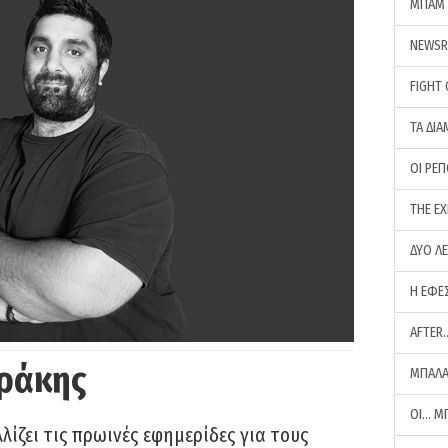
ΜΠΑΜ 
NEWS
FIGHT
ΤΑ ΔΙΑ
ΟΙ ΡΕ
THE E
ΔΥΟ Λ
Η ΕΦΕ
AFTER
ράκης
ΜΠΑΛΑ
ΟΙ… Μ
ίζει τις πρωινές εφημερίδες για τους