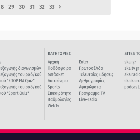
›
28
29
30
31
32
33
ΚΑΤΗΓΟΡΙΕΣ
SITES 
s
Αρχική
Enter
skai.gr
ιεξαγωγής διαγωνισμών
Ποδόσφαιρο
Πρωτοσέλιδα
skaitv.gr
ιεξαγωγής του ραδ/κού
Μπάσκετ
Τελευταίες Ειδήσεις
skairadi
διού "ΣΠΟΡ FM Quiz"
Αυτοκίνητο
Αρθρογραφίες
skaikair
ιεξαγωγής του ραδ/κού
Sports
Αφιερώματα
podcast.
διού "Sport Quiz"
Επικαιρότητα
Πρόγραμμα TV
Βαθμολογίες
Live-radio
WebTv