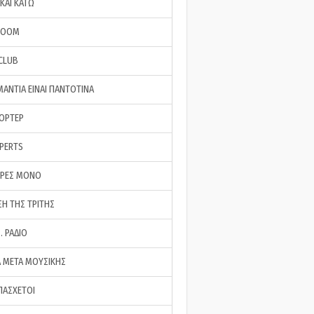
ΚΑΙ ΚΑΤΩ
ROOM
 CLUB
ΜΑΝΤΙΑ ΕΙΝΑΙ ΠΑΝΤΟΤΙΝΑ
ΠΟΡΤΕΡ
XPERTS
ΕΡΕΣ ΜΟΝΟ
ΣΗ ΤΗΣ ΤΡΙΤΗΣ
… ΡΑΔΙΟ
 ΜΕΤΑ ΜΟΥΣΙΚΗΣ
ΠΑΣΧΕΤΟΙ