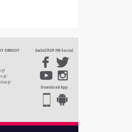
ΤΟΥ ΟΜΙΛΟΥ
bwinΣΠΟΡ FM Social
o.gr
os.gr
skai.gr
Download App