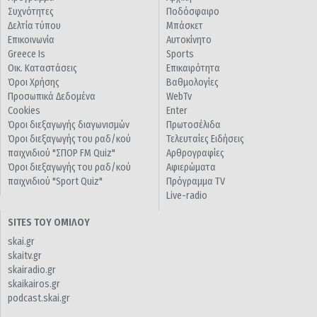
Συχνότητες
Ποδόσφαιρο
Δελτία τύπου
Μπάσκετ
Επικοινωνία
Αυτοκίνητο
Greece Is
Sports
Οικ. Καταστάσεις
Επικαιρότητα
Όροι Χρήσης
Βαθμολογίες
Προσωπικά Δεδομένα
WebTv
Cookies
Enter
Όροι διεξαγωγής διαγωνισμών
Πρωτοσέλιδα
Όροι διεξαγωγής του ραδ/κού
Τελευταίες Ειδήσεις
παιχνιδιού "ΣΠΟΡ FM Quiz"
Αρθρογραφίες
Όροι διεξαγωγής του ραδ/κού
Αφιερώματα
παιχνιδιού "Sport Quiz"
Πρόγραμμα TV
Live-radio
SITES ΤΟΥ ΟΜΙΛΟΥ
skai.gr
skaitv.gr
skairadio.gr
skaikairos.gr
podcast.skai.gr