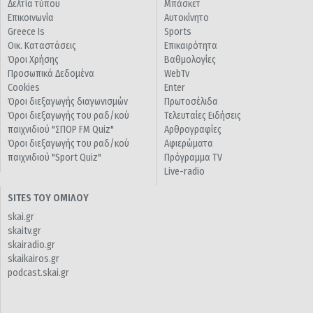
Δελτία τύπου
Μπάσκετ
Επικοινωνία
Αυτοκίνητο
Greece Is
Sports
Οικ. Καταστάσεις
Επικαιρότητα
Όροι Χρήσης
Βαθμολογίες
Προσωπικά Δεδομένα
WebTv
Cookies
Enter
Όροι διεξαγωγής διαγωνισμών
Πρωτοσέλιδα
Όροι διεξαγωγής του ραδ/κού
Τελευταίες Ειδήσεις
παιχνιδιού "ΣΠΟΡ FM Quiz"
Αρθρογραφίες
Όροι διεξαγωγής του ραδ/κού
Αφιερώματα
παιχνιδιού "Sport Quiz"
Πρόγραμμα TV
Live-radio
SITES ΤΟΥ ΟΜΙΛΟΥ
skai.gr
skaitv.gr
skairadio.gr
skaikairos.gr
podcast.skai.gr