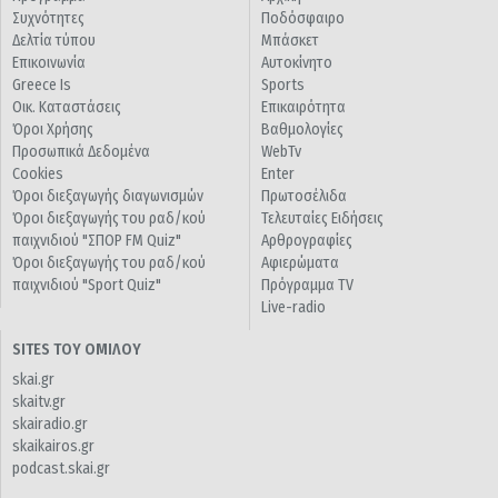
Συχνότητες
Ποδόσφαιρο
Δελτία τύπου
Μπάσκετ
Επικοινωνία
Αυτοκίνητο
Greece Is
Sports
Οικ. Καταστάσεις
Επικαιρότητα
Όροι Χρήσης
Βαθμολογίες
Προσωπικά Δεδομένα
WebTv
Cookies
Enter
Όροι διεξαγωγής διαγωνισμών
Πρωτοσέλιδα
Όροι διεξαγωγής του ραδ/κού
Τελευταίες Ειδήσεις
παιχνιδιού "ΣΠΟΡ FM Quiz"
Αρθρογραφίες
Όροι διεξαγωγής του ραδ/κού
Αφιερώματα
παιχνιδιού "Sport Quiz"
Πρόγραμμα TV
Live-radio
SITES ΤΟΥ ΟΜΙΛΟΥ
skai.gr
skaitv.gr
skairadio.gr
skaikairos.gr
podcast.skai.gr