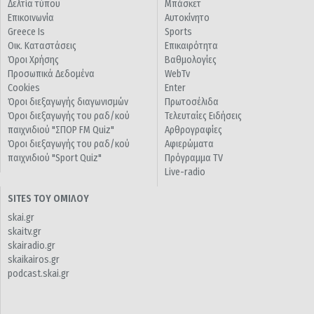
Δελτία τύπου
Μπάσκετ
Επικοινωνία
Αυτοκίνητο
Greece Is
Sports
Οικ. Καταστάσεις
Επικαιρότητα
Όροι Χρήσης
Βαθμολογίες
Προσωπικά Δεδομένα
WebTv
Cookies
Enter
Όροι διεξαγωγής διαγωνισμών
Πρωτοσέλιδα
Όροι διεξαγωγής του ραδ/κού
Τελευταίες Ειδήσεις
παιχνιδιού "ΣΠΟΡ FM Quiz"
Αρθρογραφίες
Όροι διεξαγωγής του ραδ/κού
Αφιερώματα
παιχνιδιού "Sport Quiz"
Πρόγραμμα TV
Live-radio
SITES ΤΟΥ ΟΜΙΛΟΥ
skai.gr
skaitv.gr
skairadio.gr
skaikairos.gr
podcast.skai.gr