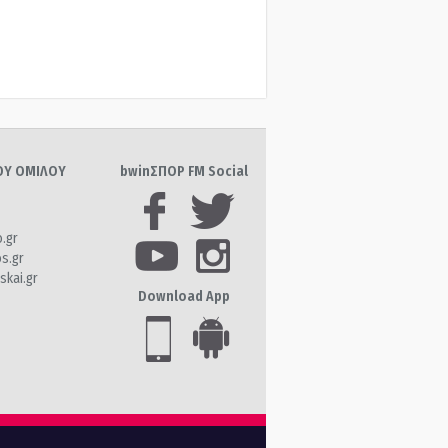
ΤΟΥ ΟΜΙΛΟΥ
bwinΣΠΟΡ FM Social
o.gr
os.gr
skai.gr
Download App