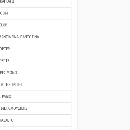
ΚΑΙ ΚΑΤΩ
ROOM
 CLUB
ΜΑΝΤΙΑ ΕΙΝΑΙ ΠΑΝΤΟΤΙΝΑ
ΠΟΡΤΕΡ
XPERTS
ΕΡΕΣ ΜΟΝΟ
ΣΗ ΤΗΣ ΤΡΙΤΗΣ
… ΡΑΔΙΟ
 ΜΕΤΑ ΜΟΥΣΙΚΗΣ
ΠΑΣΧΕΤΟΙ