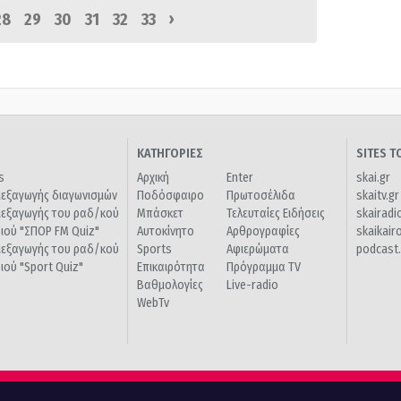
›
28
29
30
31
32
33
ΚΑΤΗΓΟΡΙΕΣ
SITES 
s
Αρχική
Enter
skai.gr
ιεξαγωγής διαγωνισμών
Ποδόσφαιρο
Πρωτοσέλιδα
skaitv.gr
ιεξαγωγής του ραδ/κού
Μπάσκετ
Τελευταίες Ειδήσεις
skairadi
διού "ΣΠΟΡ FM Quiz"
Αυτοκίνητο
Αρθρογραφίες
skaikair
ιεξαγωγής του ραδ/κού
Sports
Αφιερώματα
podcast.
διού "Sport Quiz"
Επικαιρότητα
Πρόγραμμα TV
Βαθμολογίες
Live-radio
WebTv