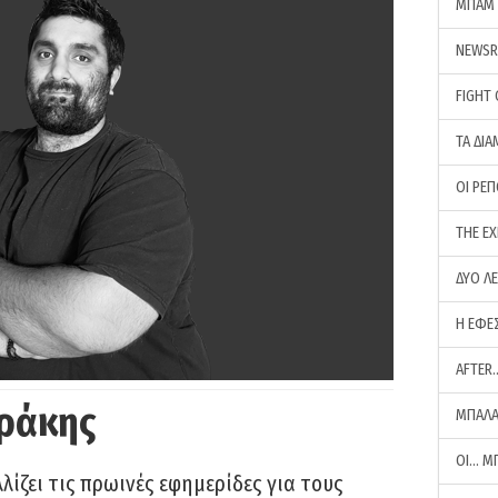
ΜΠΑΜ 
NEWS
FIGHT
ΤΑ ΔΙΑ
ΟΙ ΡΕ
THE E
ΔΥΟ Λ
Η ΕΦΕ
AFTER
ράκης
ΜΠΑΛΑ
ΟΙ… Μ
ίζει τις πρωινές εφημερίδες για τους